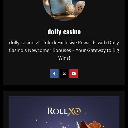
dolly casino
dolly casino 🎉 Unlock Exclusive Rewards with Dolly
Casino's Newcomer Bonuses – Your Gateway to Big
Wins!