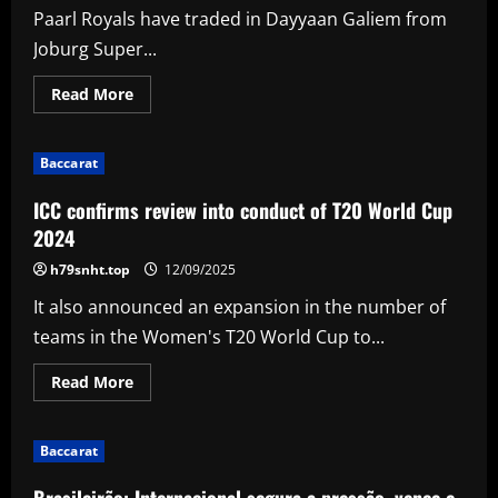
Inter
Paarl Royals have traded in Dayyaan Galiem from
de
Limeira
Joburg Super...
Read
Read More
more
about
Bairstow
to
Baccarat
join
Super
Kings
ICC confirms review into conduct of T20 World Cup
for
SA20
2024
2025;
Royals
h79snht.top
12/09/2025
retain
Miller,
It also announced an expansion in the number of
Ngidi
teams in the Women's T20 World Cup to...
Read
Read More
more
about
ICC
confirms
Baccarat
review
into
conduct
Brasileirão: Internacional segura a pressão, vence e