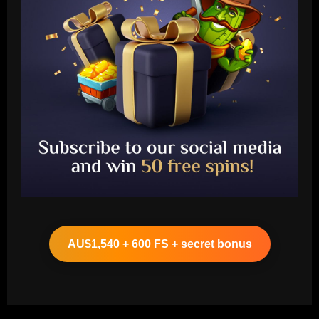
Baccarat
Man Utd looking at "genius" new
manager who Fernandes would love
AU$1,540 + 600 FS + secret bonus
12/09/2025
2
Baccarat
Update on Man Utd interest in "hottest