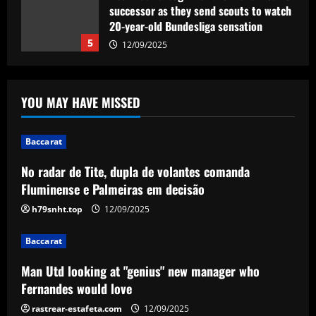
successor as they send scouts to watch
20-year-old Bundesliga sensation
5
12/09/2025
Baccarat
No radar de Tite, dupla de volantes
YOU MAY HAVE MISSED
comanda Fluminense e Palmeiras em
decisão
1
12/09/2025
Baccarat
No radar de Tite, dupla de volantes comanda
Baccarat
Man Utd looking at "genius" new
Fluminense e Palmeiras em decisão
manager who Fernandes would love
h79snht.top
12/09/2025
12/09/2025
2
Baccarat
Baccarat
Man Utd looking at "genius" new manager who
Update on Man Utd interest in "hottest
Fernandes would love
Bundesliga stock" Benjamin Sesko
rastrear-estafeta.com
12/09/2025
12/09/2025