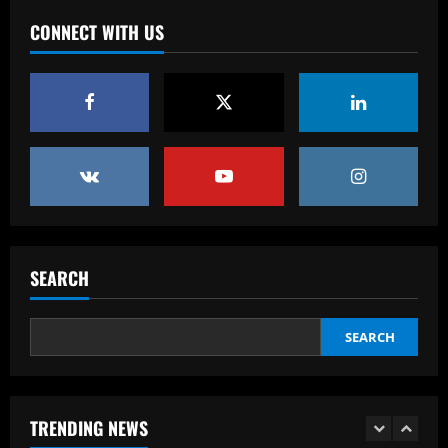
Bundesliga stock" Benjamin Sesko
CONNECT WITH US
12/09/2025
3
Baccarat
Chelsea could rue selling a star who’s
now worth as much as Palmer
12/09/2025
4
Baccarat
Real Madrid begin hunt for Luka Modric
successor as they send scouts to watch
SEARCH
20-year-old Bundesliga sensation
5
12/09/2025
SEARCH
Baccarat
No radar de Tite, dupla de volantes
comanda Fluminense e Palmeiras em
decisão
TRENDING NEWS
1
12/09/2025