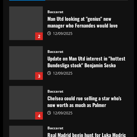
Baccarat
Man Utd looking at "genius" new
manager who Fernandes would love
12/09/2025
2
Baccarat
Update on Man Utd interest in "hottest
Bundesliga stock" Benjamin Sesko
12/09/2025
3
Baccarat
Chelsea could rue selling a star who’s
now worth as much as Palmer
12/09/2025
4
Baccarat
Real Madrid begin hunt for Luka Modric