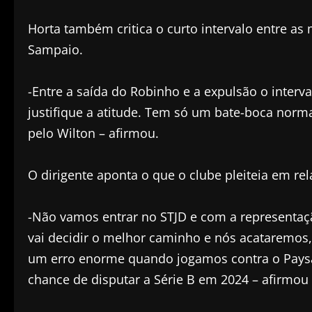
Horta também critica o curto intervalo entre as
Sampaio.
-Entre a saída do Robinho e a expulsão o interv
justifique a atitude. Tem só um bate-boca norma
pelo Wilton – afirmou.
O dirigente aponta o que o clube pleiteia em re
-Não vamos entrar no STJD e com a representaçã
vai decidir o melhor caminho e nós acataremos
um erro enorme quando jogamos contra o Paysa
chance de disputar a Série B em 2024 – afirmou