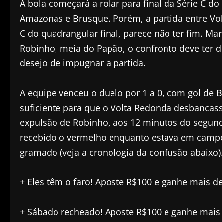
A bola começará a rolar para final da Série C do
Amazonas e Brusque. Porém, a partida entre Vo
C do quadrangular final, parece não ter fim. M
Robinho, meia do Papão, o confronto deve ter 
desejo de impugnar a partida.
A equipe venceu o duelo por 1 a 0, com gol de B
suficiente para que o Volta Redonda desbancass
expulsão de Robinho, aos 12 minutos do segund
recebido o vermelho enquanto estava em campo
gramado (veja a cronologia da confusão abaixo)
+ Eles têm o faro! Aposte R$100 e ganhe mais d
+ Sábado recheado! Aposte R$100 e ganhe mais