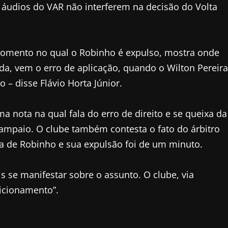
 áudios do VAR não interferem na decisão do Volta
momento no qual o Robinho é expulso, mostra onde
da, vem o erro de aplicação, quando o Wilton Pereira
 – disse Flávio Horta Júnior.
 nota na qual fala do erro de direito e se queixa da
Sampaio. O clube também contesta o fato do árbitro
da de Robinho e sua expulsão foi de um minuto.
 se manifestar sobre o assunto. O clube, via
icionamento”.