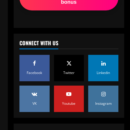
bonus
Baccarat
Man Utd looking at "genius" new
manager who Fernandes would
love
2
12/09/2025
Baccarat
CONNECT WITH US
Update on Man Utd interest in
"hottest Bundesliga stock"
Benjamin Sesko
3
12/09/2025
Facebook
Twitter
Linkedin
Baccarat
Chelsea could rue selling a star
who’s now worth as much as
Palmer
4
VK
Youtube
Instagram
12/09/2025
Baccarat
Real Madrid begin hunt for Luka
Modric successor as they send