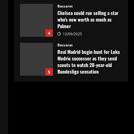
Baccarat
Chelsea could rue selling a star
who’s now worth as much as
Palmer
4
12/09/2025
Baccarat
Real Madrid begin hunt for Luka
Modric successor as they send
scouts to watch 20-year-old
Bundesliga sensation
5
12/09/2025
Baccarat
No radar de Tite, dupla de
volantes comanda Fluminense e
Palmeiras em decisão
1
12/09/2025
Baccarat
Man Utd looking at "genius" new