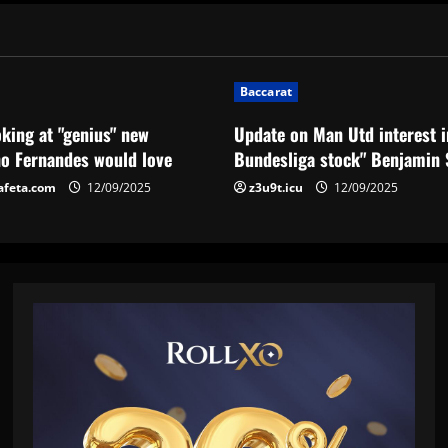
Baccarat
king at "genius" new
Update on Man Utd interest i
o Fernandes would love
Bundesliga stock" Benjamin
tafeta.com
12/09/2025
z3u9t.icu
12/09/2025