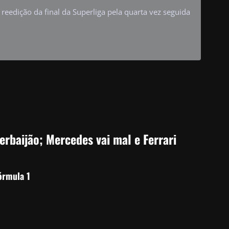
reedição da final da Superliga pela quarta vez seguida
erbaijão; Mercedes vai mal e Ferrari
órmula 1