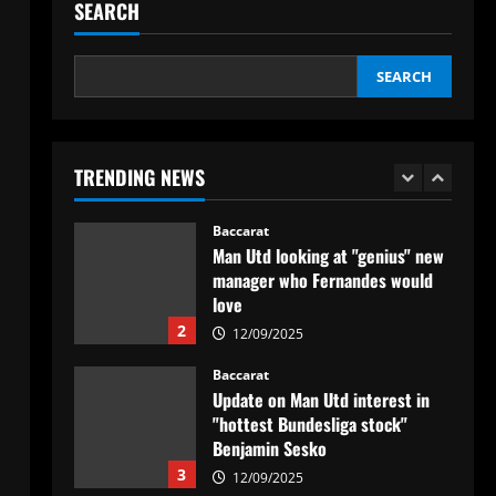
SEARCH
scouts to watch 20-year-old
Bundesliga sensation
5
12/09/2025
SEARCH
Baccarat
No radar de Tite, dupla de
volantes comanda Fluminense e
Palmeiras em decisão
TRENDING NEWS
1
12/09/2025
Baccarat
Man Utd looking at "genius" new
manager who Fernandes would
love
2
12/09/2025
Baccarat
Update on Man Utd interest in
"hottest Bundesliga stock"
Benjamin Sesko
3
12/09/2025