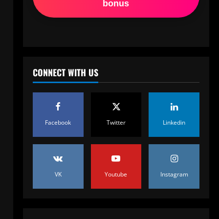
bonus
Baccarat
Man Utd looking at "genius" new
manager who Fernandes would
love
2
12/09/2025
Baccarat
CONNECT WITH US
Update on Man Utd interest in
"hottest Bundesliga stock"
Benjamin Sesko
3
12/09/2025
Facebook
Twitter
Linkedin
Baccarat
Chelsea could rue selling a star
who’s now worth as much as
Palmer
4
VK
Youtube
Instagram
12/09/2025
Baccarat
Real Madrid begin hunt for Luka
Modric successor as they send