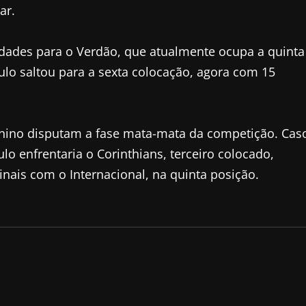
ar.
idades para o Verdão, que atualmente ocupa a quinta
ulo saltou para a sexta colocação, agora com 15
minino disputam a fase mata-mata da competição. Cas
o enfrentaria o Corinthians, terceiro colocado,
nais com o Internacional, na quinta posição.