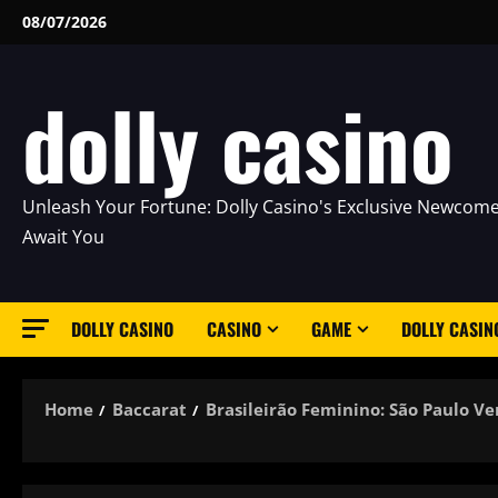
Skip
08/07/2026
to
content
dolly casino
Unleash Your Fortune: Dolly Casino's Exclusive Newcom
Await You
DOLLY CASINO
CASINO
GAME
DOLLY CASIN
Home
Baccarat
Brasileirão Feminino: São Paulo V